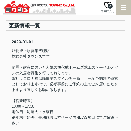
0
お気に入り
更新情報一覧
2023-01-01
旭化成正規募集代理店
株式会社タウンズです
耐震・耐火に強いと人気の旭化成ホームズ施工のヘーベルメゾ
ンの入居者募集を行っております。
弊社はコロナ禍以降事業スタイルを一新し、完全予約制の運営
としておりますので、必ず事前にご予約の上でご来店いただき
ますよう宜しくお願い致します。
【営業時間】
10:00～17:30
定休日：
毎週火・水曜日
※年末年始等、長期休暇は本ページ内NEWS項目にてご確認下
さい