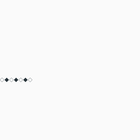
◇◆◇◆◇◆◇