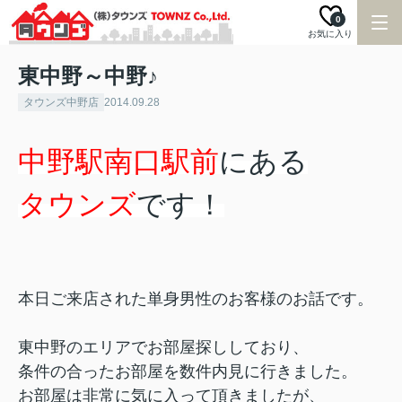
0
お気に入り
東中野～中野♪
タウンズ中野店
2014.09.28
中野駅南口駅前
にある
タウンズ
です！
本日ご来店された単身男性のお客様のお話です。
東中野のエリアでお部屋探ししており、
条件の合ったお部屋を数件内見に行きました。
お部屋は非常に気に入って頂きましたが、