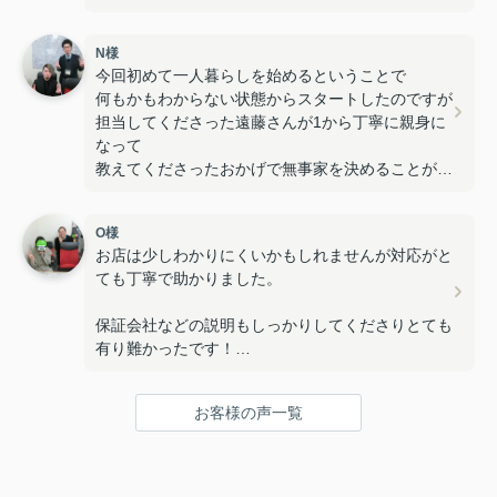
中野駅近辺に住みたいと思っている方には是非オス
N様
スメです。
今回初めて一人暮らしを始めるということで
何もかもわからない状態からスタートしたのですが
担当してくださった遠藤さんが1から丁寧に親身に
なって
教えてくださったおかげで無事家を決めることがで
きましたっ！！
O様
こちらの冗談にも笑顔で対応してくださったり、
お店は少しわかりにくいかもしれませんが対応がと
予定時間よりも遅くなったりしてしまったのにも関
ても丁寧で助かりました。
わらず
対応してくださって本当に感謝しています。
保証会社などの説明もしっかりしてくださりとても
有り難かったです！
あらかじめ希望していた条件のお家を探してくださ
雰囲気もとても良かったので機会があったらまた利
ったおかげで
用させていただきたいです。
スムーズに無事決めることができました。
お客様の声一覧
何か恩返しなどしたいのですが今は何も出来ないの
で残念です。
自分は美容師という職業につくので機会があったら