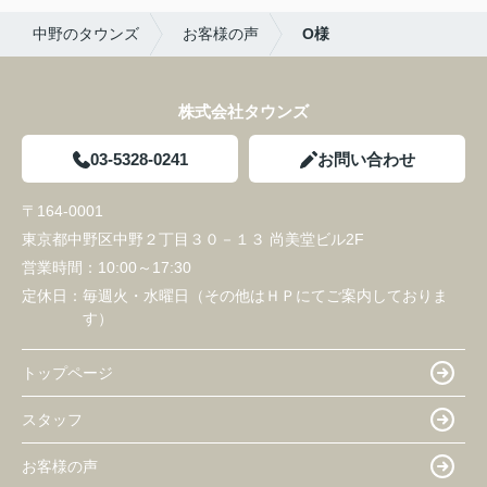
自分が今度は担当してその恩を返せたらなと思って
中野のタウンズ
お客様の声
O様
おります。
関係はこれっきりではないと思うので末永くよろし
株式会社タウンズ
くお願いします。
すごくいいお店でした！！
03-5328-0241
お問い合わせ
〒164-0001
東京都中野区中野２丁目３０－１３ 尚美堂ビル2F
営業時間：
10:00～17:30
定休日：
毎週火・水曜日（その他はＨＰにてご案内しておりま
す）
トップページ
スタッフ
お客様の声