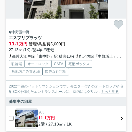
中野区中野
エスプリプラッツ
11.1
万円
管理/共益費5,000円
27.13㎡ (1K) /築4年 /3階建
都営大江戸線「東中野」駅 徒歩10分
丸ノ内線「中野坂上」駅 徒歩12分
駐輪場
オートロック
CATV
宅配ボックス
敷地内ごみ置き場
閑静な住宅地
2022年築のペット可マンションです。モニター付きのオートロックや宅
配BOXを備えたエントランスホールに、室内にはグリル...
もっと見る
募集中の部屋
203
11.1万円
2階 / 27.13㎡ / 1K