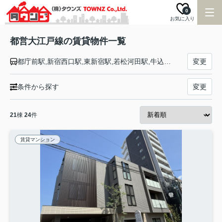
0
お気に入り
都営大江戸線の賃貸物件一覧
都庁前駅,新宿西口駅,東新宿駅,若松河田駅,牛込柳町駅,牛込神楽坂駅,飯田橋駅,後楽園駅,本郷三丁目駅,御徒町駅,新御徒町駅,蔵前駅,両国駅,森下駅,清澄白河駅,門前仲町駅,月島駅,勝どき駅,築地市場駅,汐留駅,大門駅,赤羽橋駅,麻布十番駅,六本木駅,青山一丁目駅,千駄ケ谷駅,代々木駅,新宿駅,西新宿五丁目駅,中野坂上駅,東中野駅,中井駅,落合南長崎駅,新江古田駅,練馬駅,豊島園駅,練馬春日町駅,光が丘駅
変更
条件から探す
変更
21
棟
24
件
賃貸マンション