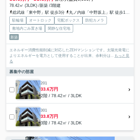
78.42㎡ (3LDK) /新築 /3階建
総武線「東中野」駅 徒歩3分
丸ノ内線「中野坂上」駅 徒歩14分
駐輪場
オートロック
宅配ボックス
防犯カメラ
敷地内ごみ置き場
閑静な住宅地
新築
エネルギー消費性能削減に対応したZEHマンションです。太陽光発電に
よりエネルギーを電力として使用することが出来、余剰分は...
もっと見
る
募集中の部屋
201
33.6万円
2階 / 78.42㎡ / 3LDK
301
33.8万円
3階 / 78.42㎡ / 3LDK