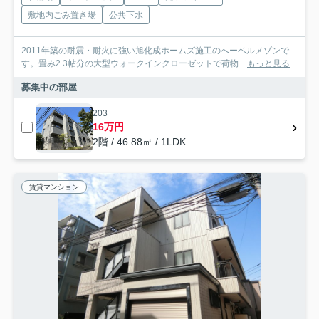
敷地内ごみ置き場
公共下水
2011年築の耐震・耐火に強い旭化成ホームズ施工のへーベルメゾンで
す。畳み2.3帖分の大型ウォークインクローゼットで荷物...
もっと見る
募集中の部屋
203
16万円
2階 / 46.88㎡ / 1LDK
賃貸マンション