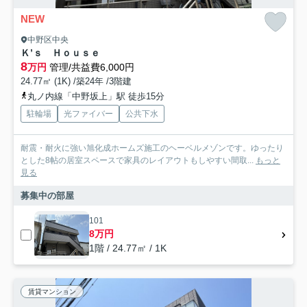
NEW
中野区中央
Ｋ’ｓ Ｈｏｕｓｅ
8
万円
管理/共益費6,000円
24.77㎡ (1K) /築24年 /3階建
丸ノ内線「中野坂上」駅 徒歩15分
駐輪場
光ファイバー
公共下水
耐震・耐火に強い旭化成ホームズ施工のヘーベルメゾンです。ゆったり
とした8帖の居室スペースで家具のレイアウトもしやすい間取...
もっと
見る
募集中の部屋
101
8万円
1階 / 24.77㎡ / 1K
賃貸マンション