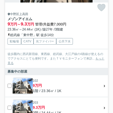
中野区上高田
メゾンアイエム
9
9.3
万円～
万円
管理/共益費7,000円
23.36㎡～24.44㎡ (1K) /築27年 /3階建
総武線「東中野」駅 徒歩14分
駐輪場
CATV
光ファイバー
公共下水
徒歩圏内に西武新宿線、東西線、総武線、大江戸線の4路線が使えるの
でアクセスにとても便利です。またＴＶモニターフォンで来訪...
もっと
見る
募集中の部屋
102
9万円
1階 / 23.36㎡ / 1K
203
9.3万円
2階 / 24.44㎡ / 1K