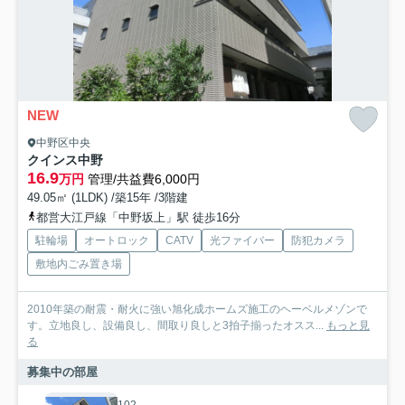
NEW
中野区中央
クインス中野
16.9
万円
管理/共益費6,000円
49.05㎡ (1LDK) /築15年 /3階建
都営大江戸線「中野坂上」駅 徒歩16分
駐輪場
オートロック
CATV
光ファイバー
防犯カメラ
敷地内ごみ置き場
2010年築の耐震・耐火に強い旭化成ホームズ施工のヘーベルメゾンで
す。立地良し、設備良し、間取り良しと3拍子揃ったオスス...
もっと見
る
募集中の部屋