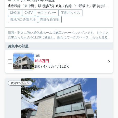
47.83㎡ (1LDK) /築35年 /3階建
総武線「東中野」駅 徒歩7分
丸ノ内線「中野坂上」駅 徒歩13分
駐輪場
CATV
光ファイバー
宅配ボックス
敷地内ごみ置き場
閑静な住宅地
耐震・耐火に強い旭化成ホームズ施工のヘーベルメゾンです。もともと
2DKだったものを1LDKに変更し、新たにワークスペース...
もっと見る
募集中の部屋
105
16.8万円
1階 / 47.83㎡ / 1LDK
賃貸マンション