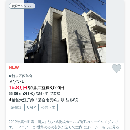
賃貸マンション
NEW
新宿区西落合
メゾンＵ
16.8
万円
管理/共益費6,000円
66.06㎡ (2LDK) /築14年 /2階建
都営大江戸線「落合南長崎」駅 徒歩8分
駐輪場
CATV
公共下水
2012年築の耐震・耐火に強い旭化成ホームズ施工のへーベルメゾンで
す。1フロアーに1世帯のみの贅沢な造りで室内には2口シ...
もっと見る