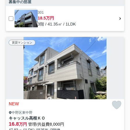
募集中の部屋
301
18.5万円
3階 / 41.35㎡ / 1LDK
賃貸マンション
NEW
中野区東中野
キャッスル高根ＫＯ
16.8
万円
管理/共益費8,000円