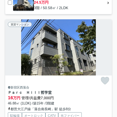
24.5万円
3階 / 50.58㎡ / 2LDK
賃貸マンション
新宿区西落合
Ｐａｒｃ Ｈｉｌｌ哲学堂
16
万円
管理/共益費7,000円
46.88㎡ (1LDK) /築15年 /3階建
都営大江戸線「落合南長崎」駅 徒歩8分
駐輪場
オートロック
CATV
光ファイバー