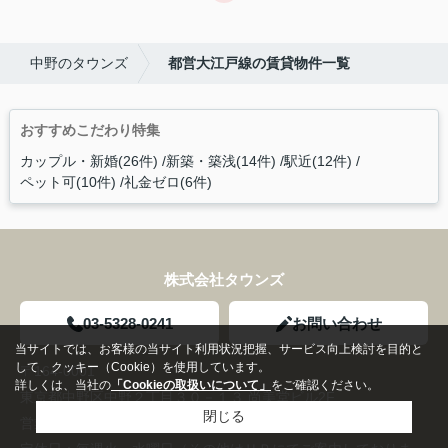
中野のタウンズ
都営大江戸線の賃貸物件一覧
おすすめこだわり特集
カップル・新婚(26件)
新築・築浅(14件)
駅近(12件)
ペット可(10件)
礼金ゼロ(6件)
株式会社タウンズ
03-5328-0241
お問い合わせ
当サイトでは、お客様の当サイト利用状況把握、サービス向上検討を目的と
して、クッキー（Cookie）を使用しています。
〒164-0001
詳しくは、当社の
「Cookieの取扱いについて」
をご確認ください。
東京都中野区中野２丁目３０－１３ 尚美堂ビル2F
閉じる
営業時間：
10:00～17:30