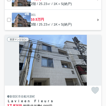
2階 / 25.23㎡ / 1K＋S(納戸)
301
10.5万円
3階 / 25.23㎡ / 1K＋S(納戸)
賃貸マンション
新宿区市谷船河原町
Ｌａｖｉｅｅｎ Ｆｌｅｕｒｓ
17.8