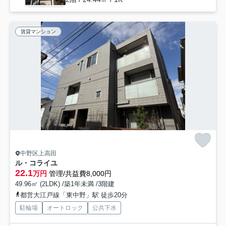
賃貸マンション
中野区上高田
ル・コライユ
22.1
万円
管理/共益費8,000円
49.96㎡ (2LDK) /築1年未満 /3階建
都営大江戸線「東中野」駅 徒歩20分
駐輪場
オートロック
公共下水