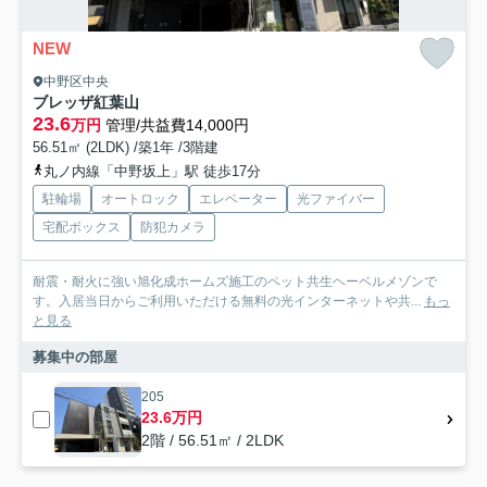
NEW
中野区中央
ブレッザ紅葉山
23.6
万円
管理/共益費14,000円
56.51㎡ (2LDK) /築1年 /3階建
丸ノ内線「中野坂上」駅 徒歩17分
駐輪場
オートロック
エレベーター
光ファイバー
宅配ボックス
防犯カメラ
耐震・耐火に強い旭化成ホームズ施工のペット共生ヘーベルメゾンで
す。入居当日からご利用いただける無料の光インターネットや共...
もっ
と見る
募集中の部屋
205
23.6万円
2階 / 56.51㎡ / 2LDK