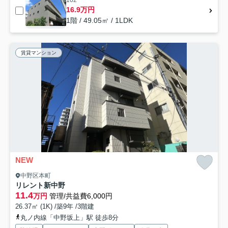
102
16.9万円
1階 / 49.05㎡ / 1LDK
賃貸マンション
NEW
中野区本町
リレント新中野
11.4
万円
管理/共益費6,000円
26.37㎡ (1K) /築9年 /3階建
丸ノ内線「中野坂上」駅 徒歩8分