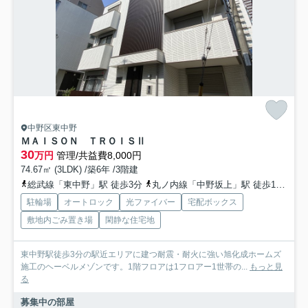
中野区東中野
ＭＡＩＳＯＮ ＴＲＯＩＳⅡ
30
万円
管理/共益費8,000円
74.67㎡ (3LDK) /築6年 /3階建
総武線「東中野」駅 徒歩3分
丸ノ内線「中野坂上」駅 徒歩12分
駐輪場
オートロック
光ファイバー
宅配ボックス
敷地内ごみ置き場
閑静な住宅地
東中野駅徒歩3分の駅近エリアに建つ耐震・耐火に強い旭化成ホームズ
施工のヘーベルメゾンです。1階フロアは1フロアー1世帯の...
もっと見
る
募集中の部屋