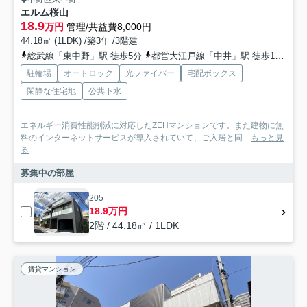
エルム桜山
18.9
万円
管理/共益費8,000円
44.18㎡ (1LDK) /築3年 /3階建
総武線「東中野」駅 徒歩5分
都営大江戸線「中井」駅 徒歩13分
駐輪場
オートロック
光ファイバー
宅配ボックス
閑静な住宅地
公共下水
エネルギー消費性能削減に対応したZEHマンションです。また建物に無
料のインターネットサービスが導入されていて、ご入居と同...
もっと見
る
募集中の部屋
205
18.9万円
2階 / 44.18㎡ / 1LDK
賃貸マンション