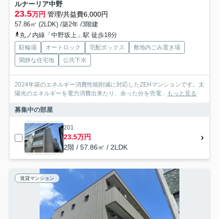
ルナーリア中野
23.5
万円
管理/共益費6,000円
57.86㎡ (2LDK) /築2年 /3階建
丸ノ内線「中野坂上」駅 徒歩18分
駐輪場
オートロック
宅配ボックス
敷地内ごみ置き場
閑静な住宅地
公共下水
2024年築のエネルギー消費性能削減に対応したZEHマンションです。太
陽光のエネルギーを電力消費出来たり、余った分を売電...
もっと見る
募集中の部屋
201
23.5万円
2階 / 57.86㎡ / 2LDK
賃貸マンション