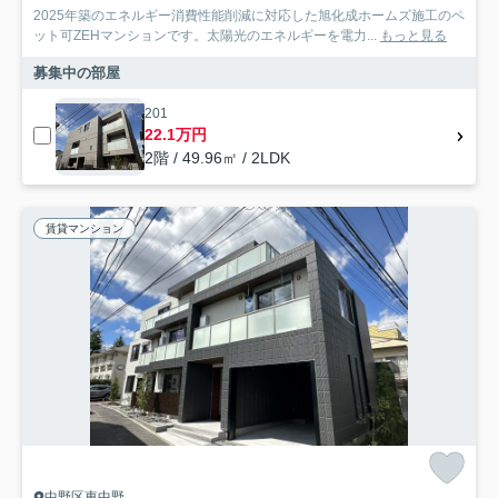
2025年築のエネルギー消費性能削減に対応した旭化成ホームズ施工のペ
ット可ZEHマンションです。太陽光のエネルギーを電力...
もっと見る
募集中の部屋
201
22.1万円
2階 / 49.96㎡ / 2LDK
賃貸マンション
中野区東中野