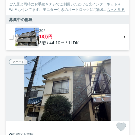
ご入居と同時にお手続きナシでご利用いただける光インターネット＋
Wi-Fiも付いてます。モニター付きのオートロックに宅配B...
もっと見る
募集中の部屋
302
18万円
3階 / 44.10㎡ / 1LDK
アパート
中野区上高田