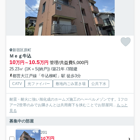
新宿区原町
Ｍｅｇ牛込
10
10.5
万円～
万円
管理/共益費5,000円
25.23㎡ (1K＋S(納戸)) /築21年 /3階建
都営大江戸線「牛込柳町」駅 徒歩3分
CATV
光ファイバー
敷地内ごみ置き場
公共下水
耐震・耐火に強い旭化成のホームズ施工のヘーベルメゾンです。1フロ
アー2世帯のみでお隣さんとは共用廊下を挟むことでお部屋同...
もっと
見る
募集中の部屋
201
10万円