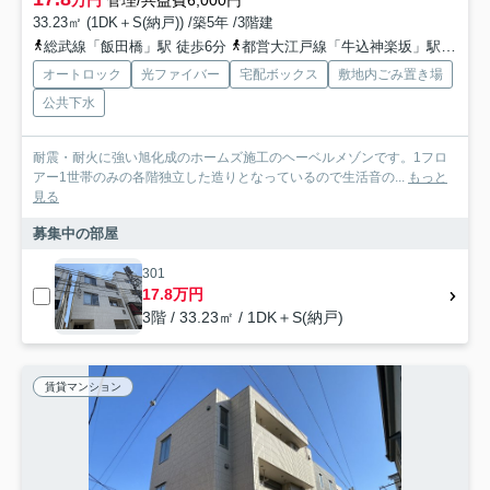
万円
管理/共益費6,000円
33.23㎡ (1DK＋S(納戸)) /築5年 /3階建
総武線「飯田橋」駅 徒歩6分
都営大江戸線「牛込神楽坂」駅 徒歩9分
オートロック
光ファイバー
宅配ボックス
敷地内ごみ置き場
公共下水
耐震・耐火に強い旭化成のホームズ施工のヘーベルメゾンです。1フロ
アー1世帯のみの各階独立した造りとなっているので生活音の...
もっと
見る
募集中の部屋
301
17.8万円
3階 / 33.23㎡ / 1DK＋S(納戸)
賃貸マンション