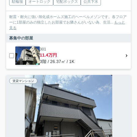
駐輪場
オートロック
宅配ボックス
公共下水
耐震・耐火に強い旭化成ホームズ施工のヘーベルメゾンです。各フロア
ーに1部屋のみの独立したお部屋でお隣さんがいない為、生活...
もっと
見る
募集中の部屋
301
11.4万円
3階 / 26.37㎡ / 1K
賃貸マンション