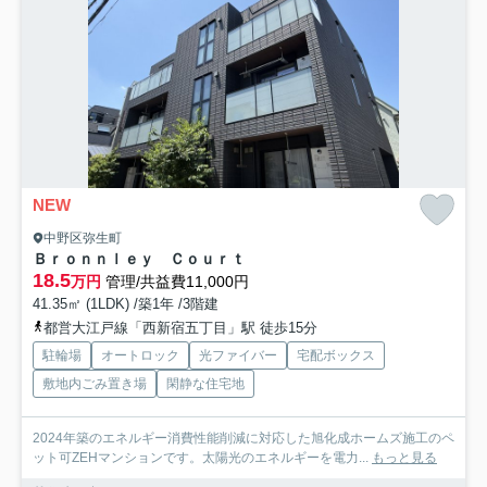
NEW
中野区弥生町
Ｂｒｏｎｎｌｅｙ Ｃｏｕｒｔ
18.5
万円
管理/共益費11,000円
41.35㎡ (1LDK) /築1年 /3階建
都営大江戸線「西新宿五丁目」駅 徒歩15分
駐輪場
オートロック
光ファイバー
宅配ボックス
敷地内ごみ置き場
閑静な住宅地
2024年築のエネルギー消費性能削減に対応した旭化成ホームズ施工のペ
ット可ZEHマンションです。太陽光のエネルギーを電力...
もっと見る