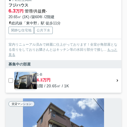
フジハウス
6.3
万円
管理/共益費-
20.65㎡ (1K) /築60年 /2階建
総武線「東中野」駅 徒歩11分
閑静な住宅地
公共下水
室内リニューアル済みで綺麗に仕上がっております！全室が角部屋とな
る造りをしておりお隣さんとはキッチン等の水回り部分で接し...
もっと
見る
募集中の部屋
1-B
6.3万円
1階 / 20.65㎡ / 1K
賃貸マンション