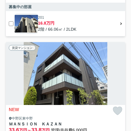
募集中の部屋
201
16.8万円
2階 / 66.06㎡ / 2LDK
賃貸マンション
NEW
中野区東中野
ＭＡＮＳＩＯＮ ＫＡＺＡＮ
33.6
33.8
万円～
万円
管理/共益費6,000円