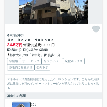
中野区中野
Ｕｎ Ｒｅｖｅ Ｎａｋａｎｏ
24.5
万円
管理/共益費10,000円
50.58㎡ (2LDK) /築2年 /3階建
都営大江戸線「東中野」駅 徒歩10分
駐輪場
オートロック
光ファイバー
宅配ボックス
敷地内ごみ置き場
公共下水
エネルギー消費性能削減に対応したZEHマンションです。こちらのお部
屋は建物に無料のインターネットサービスが導入されており...
もっと見
る
募集中の部屋
301