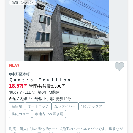
賃貸マンション
NEW
中野区本町
Ｑｕａｔｒｅ Ｆｅｕｉｌｌｅｓ
18.5
万円
管理/共益費8,500円
40.87㎡ (1LDK) /築8年 /3階建
丸ノ内線「中野坂上」駅 徒歩14分
駐輪場
オートロック
光ファイバー
宅配ボックス
防犯カメラ
敷地内ごみ置き場
耐震・耐火に強い旭化成ホームズ施工のヘーベルメゾンです。駅前なが