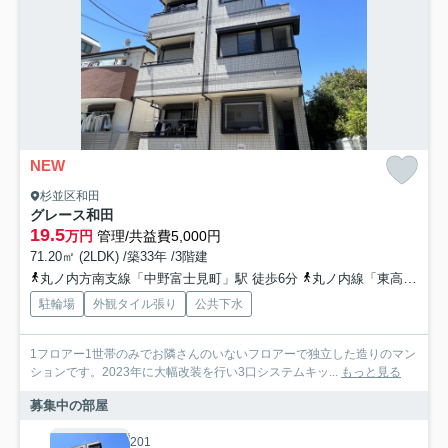
NEW
杉並区和田
グレース和田
19.5
万円
管理/共益費5,000円
71.20㎡ (2LDK) /築33年 /3階建
丸ノ内方南支線「中野富士見町」駅 徒歩6分
丸ノ内線「東高円寺」駅 徒歩15分
駐輪場
外観タイル張り
公共下水
1フロアー1世帯のみでお隣さんのいないフロアーで独立した造りのマン
ションです。2023年に大幅改装を行い3口システムキッ...
もっと見る
募集中の部屋
201