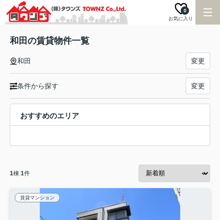
0
お気に入り
和田の賃貸物件一覧
和田
変更
条件から探す
変更
おすすめのエリア
1
棟
1
件
賃貸マンション