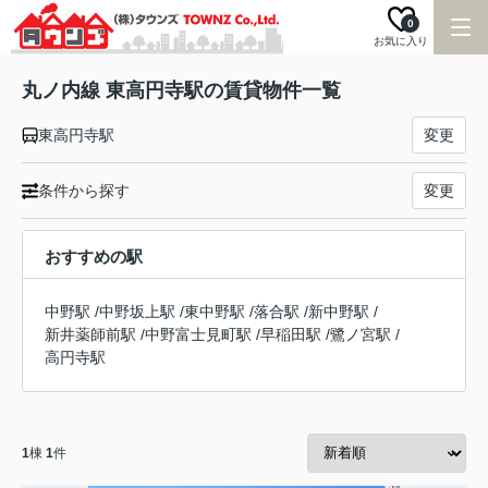
0
お気に入り
丸ノ内線 東高円寺駅の賃貸物件一覧
東高円寺駅
変更
条件から探す
変更
おすすめの駅
中野駅
/
中野坂上駅
/
東中野駅
/
落合駅
/
新中野駅
/
新井薬師前駅
/
中野富士見町駅
/
早稲田駅
/
鷺ノ宮駅
/
高円寺駅
1
棟
1
件