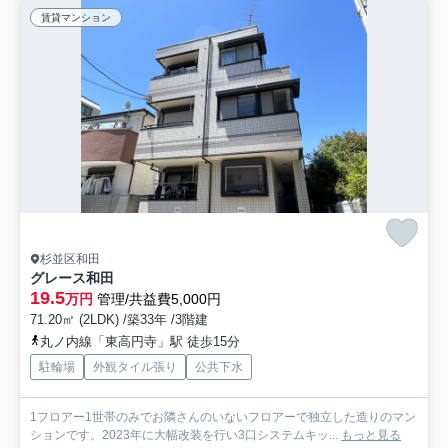
賃貸マンション
杉並区和田
グレース和田
19.5
万円
管理/共益費5,000円
71.20㎡ (2LDK) /築33年 /3階建
丸ノ内線「東高円寺」駅 徒歩15分
駐輪場
外観タイル張り
公共下水
1フロアー1世帯のみでお隣さんのいないフロアーで独立した造りのマン
ションです。2023年に大幅改装を行い3口システムキッ...
もっと見る